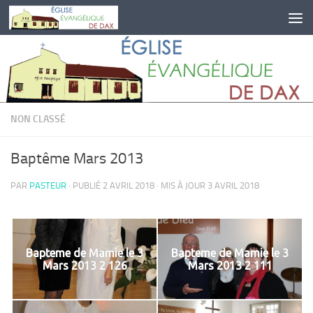
Skip to content
NON CLASSÉ
Baptême Mars 2013
PAR
PASTEUR
· PUBLIÉ
2 AVRIL 2018
· MIS À JOUR
3 AVRIL 2018
Bapteme de Mamie le 3
Bapteme de Mamie le 3
Mars 2013 2 126
Mars 2013 2 111