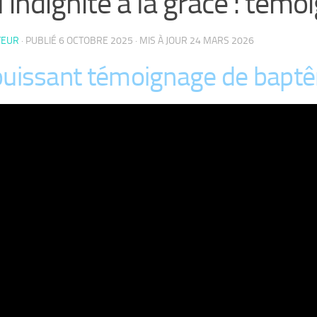
l’indignité à la grâce : tém
TEUR
· PUBLIÉ
6 OCTOBRE 2025
· MIS À JOUR
24 MARS 2026
puissant témoignage de baptê