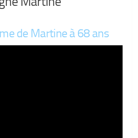
oigne Martine
me de Martine à 68 ans