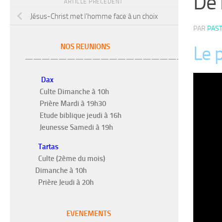
De 
ARTICLE PRÉCÉDENT
Jésus-Christ met l’homme face à un choix
PAR
PAS
Le 
NOS REUNIONS
———————————————————–
Dax
Culte Dimanche à 10h
Prière Mardi à 19h30
Etude biblique jeudi à 16h
Jeunesse Samedi à 19h
Tartas
Culte (2ème du mois)
Dimanche à 10h
Prière Jeudi à 20h
EVENEMENTS