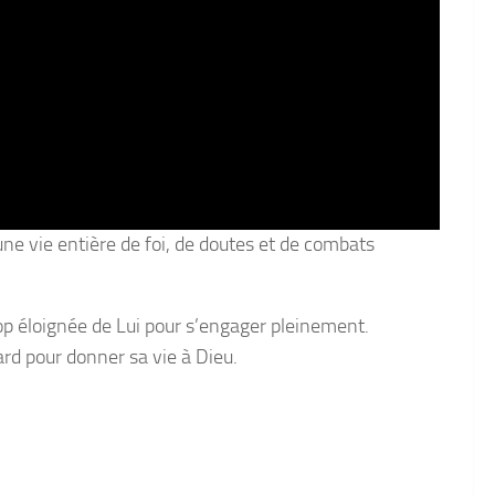
ne vie entière de foi, de doutes et de combats
trop éloignée de Lui pour s’engager pleinement.
tard pour donner sa vie à Dieu.