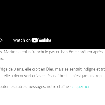
s, Martine a enfin franchi le pas du baptême chrétien après u
rs.
’âge de 9 ans, elle croit en Dieu mais se sentait indigne et 
, elle a découvert qu’avec Jésus-Christ, il n’est jamais trop 
outer les autres messages, notre chaîne :
cliquer-ici
.