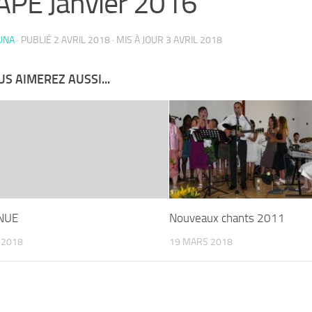
PE Janvier 2016
UNA
· PUBLIÉ
2 AVRIL 2018
· MIS À JOUR
3 AVRIL 2018
S AIMEREZ AUSSI...
NUE
Nouveaux chants 2011
 2018
19 MARS 2018