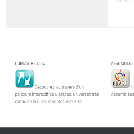
2 AVRIL 
CONNAITRE DIEU
ASSEMBLEE 
Découvrez, au travers d’un
No
parcours interactif de 5 étapes, un verset très
Assemblées 
connu de la Bible: le verset
Jean 3.16.