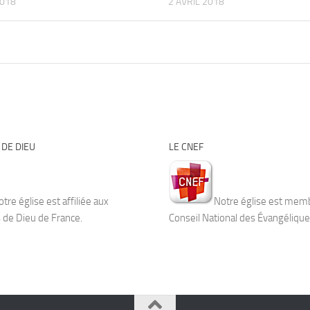
2018
2 AVRIL 2018
DE DIEU
LE CNEF
tre église est affiliée aux
Notre église est mem
de Dieu de France.
Conseil National des Évangélique