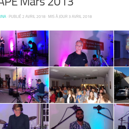
APE Mars 2013
UNA
· PUBLIÉ
2 AVRIL 2018
· MIS À JOUR
3 AVRIL 2018