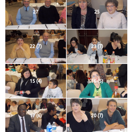
27
25
22 (7)
23 (7)
15 (4)
16 (5)
17 (6)
20 (7)