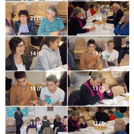
21 (5)
24
14 (6)
19 (4)
18 (7)
13 (7)
11 (7)
12 (7)