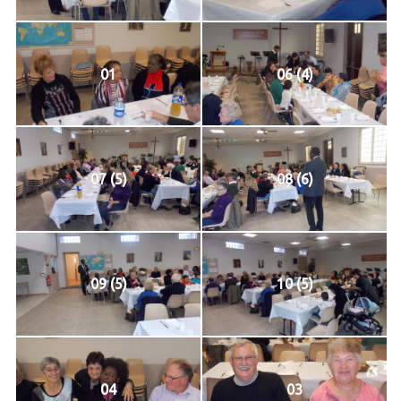
01
06 (4)
07 (5)
08 (6)
09 (5)
10 (5)
04
03