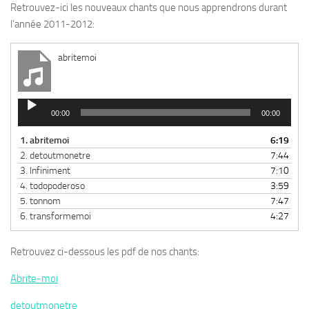
Retrouvez-ici les nouveaux chants que nous apprendrons durant
l’année 2011-2012:
abritemoi
Lecteur
00:00
00:00
audio
1.
abritemoi
6:19
2.
detoutmonetre
7:44
3.
Infiniment
7:10
4.
todopoderoso
3:59
5.
tonnom
7:47
6.
transformemoi
4:27
Retrouvez ci-dessous les pdf de nos chants:
Abrite-moi
detoutmonetre