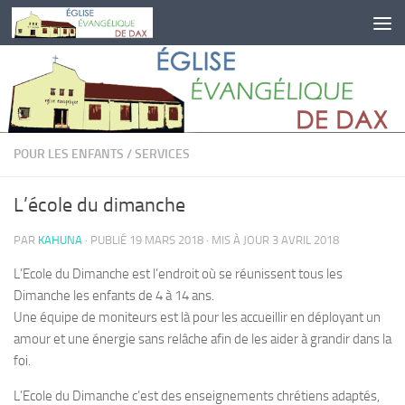
Skip to content
POUR LES ENFANTS
/
SERVICES
L’école du dimanche
PAR
KAHUNA
· PUBLIÉ
19 MARS 2018
· MIS À JOUR
3 AVRIL 2018
L’Ecole du Dimanche est l’endroit où se réunissent tous les
Dimanche les enfants de 4 à 14 ans.
Une équipe de moniteurs est là pour les accueillir en déployant un
amour et une énergie sans relâche afin de les aider à grandir dans la
foi.
L’Ecole du Dimanche c’est des enseignements chrétiens adaptés,