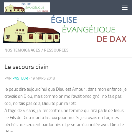
Skip to content
NOS TÉMOIGNAGES
/
RESSOURCES
Le secours divin
PAR
PASTEUR
·
19 MARS 2018
Je peux dire aujourd’hui que Dieu est Amour ; dans mon enfance, je
croyais en Dieu, mais comme on me l’avait enseigné : ne fais pas
ceci, ne fais pas cela, Dieu te punira ! etc.
À l’âge de 42 ans, j’ai rencontré une femme qui m’a parlé de Jésus,
Le Fils de Dieu mort à la croix pour moi. Si je croyais en Lui, mes
péchés me seraient pardonnés et je serai réconciliée avec Dieu Le
Père.