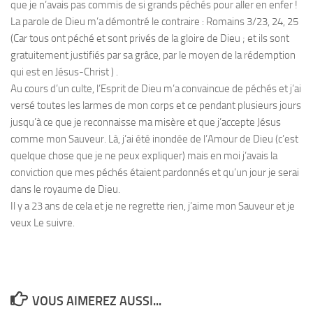
que je n’avais pas commis de si grands péchés pour aller en enfer !
La parole de Dieu m’a démontré le contraire : Romains 3/23, 24, 25
(Car tous ont péché et sont privés de la gloire de Dieu ; et ils sont
gratuitement justifiés par sa grâce, par le moyen de la rédemption
qui est en Jésus-Christ ) .
Au cours d’un culte, l’Esprit de Dieu m’a convaincue de péchés et j’ai
versé toutes les larmes de mon corps et ce pendant plusieurs jours
jusqu’à ce que je reconnaisse ma misère et que j’accepte Jésus
comme mon Sauveur. Là, j’ai été inondée de l’Amour de Dieu (c’est
quelque chose que je ne peux expliquer) mais en moi j’avais la
conviction que mes péchés étaient pardonnés et qu’un jour je serai
dans le royaume de Dieu.
Il y a 23 ans de cela et je ne regrette rien, j’aime mon Sauveur et je
veux Le suivre.
VOUS AIMEREZ AUSSI...