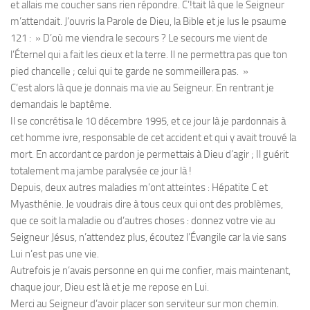
et allais me coucher sans rien répondre. C’!tait là que le Seigneur
m’attendait. J’ouvris la Parole de Dieu, la Bible et je lus le psaume
121 : » D’où me viendra le secours ? Le secours me vient de
l’Éternel qui a fait les cieux et la terre. Il ne permettra pas que ton
pied chancelle ; celui qui te garde ne sommeillera pas. »
C’est alors là que je donnais ma vie au Seigneur. En rentrant je
demandais le baptême.
Il se concrétisa le 10 décembre 1995, et ce jour là je pardonnais à
cet homme ivre, responsable de cet accident et qui y avait trouvé la
mort. En accordant ce pardon je permettais à Dieu d’agir ; Il guérit
totalement ma jambe paralysée ce jour là !
Depuis, deux autres maladies m’ont atteintes : Hépatite C et
Myasthénie. Je voudrais dire à tous ceux qui ont des problèmes,
que ce soit la maladie ou d’autres choses : donnez votre vie au
Seigneur Jésus, n’attendez plus, écoutez l’Évangile car la vie sans
Lui n’est pas une vie.
Autrefois je n’avais personne en qui me confier, mais maintenant,
chaque jour, Dieu est là et je me repose en Lui.
Merci au Seigneur d’avoir placer son serviteur sur mon chemin.