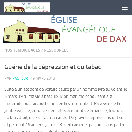
Skip to content
NOS TÉMOIGNAGES
/
RESSOURCES
Guérie de la dépression et du tabac
PAR
PASTEUR
·
19 MARS 2018
Suite à un accident de voiture causé par un homme ivre au volant, le
5 mars 1978 ma vie a basculé. Mon mari me conduisant à la
maternité pour accoucher je perdais mon enfant. Paralysie de la
jambe gauche, enfoncement et éclatement de la hanche, fracture
du bras droit, divers traumatismes. De graves dépressions ont suivi
et pendant 16 années je pris 23 médicaments par jour, sans parler
des nombreuses hospitalisations successives.