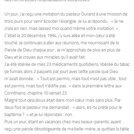
Un jour, j’ai reçu une invitation du pasteur Durand à une mission de
trois jours pour venir écouter l’évangile. Je lui ai répondu : » Je ne
crois en rien, mais laissez moi quand même votre invitation » .
C’était le 20 décembre 1994, j’y suis allée et mon cœur a été
touché. Je continuais à aller aux réunions, me nourrissant de la
Parole de Dieu chaque jour ; je m’approchais de plus en plus de
Dieu et je croyais aux miracles qu’il avait fait.
J’ai été libérée de mes 23 médicaments quotidiens, libérée du tabac
(je fumais alors 2 paquets par jour) avec cette parole que Dieu
m’avait donnée : » Tout est permis, mais tout n’est pas utile ; tout
est permis, mais tout n’édifie pas. » dans la première lettre aux
Corinthiens, chapitre 10 verset 23.
Malgré tout cela Jésus était dans mon cœur mais sans plus. Par
deux fois le pasteur me demandait : » alors, es-tu prête pour le
baptême ? » et je lui répondais : non.
Puis un jour, étant en vacances chez mes beaux-parents, ayant
reçu une parole désobligeante de ma belle-mère, je quittais la table